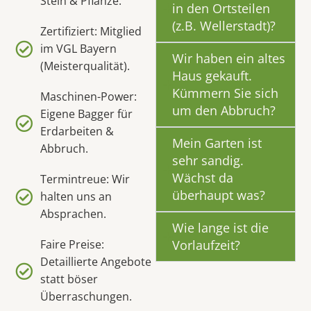
Stein & Pflanze.
in den Ortsteilen
(z.B. Wellerstadt)?
Zertifiziert: Mitglied
im VGL Bayern
Wir haben ein altes
(Meisterqualität).
Haus gekauft.
Kümmern Sie sich
Maschinen-Power:
um den Abbruch?
Eigene Bagger für
Erdarbeiten &
Mein Garten ist
Abbruch.
sehr sandig.
Wächst da
Termintreue: Wir
überhaupt was?
halten uns an
Absprachen.
Wie lange ist die
Faire Preise:
Vorlaufzeit?
Detaillierte Angebote
statt böser
Überraschungen.