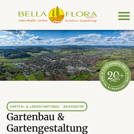
Zum
Inhalt
springen
GARTEN- & LANDSCHAFTSBAU · BAIERSDORF
Gartenbau &
Gartengestaltung