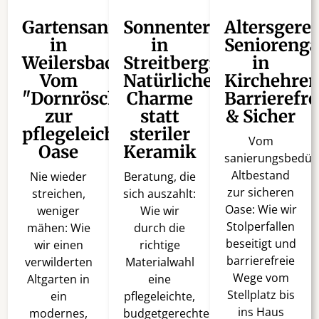
Gartensanierung
Sonnenterrasse
Altersgere
in
in
Seniorenga
Weilersbach:
Streitberg:
in
Vom
Natürlicher
Kirchehren
"Dornröschenschlaf"
Charme
Barrierefre
zur
statt
& Sicher
pflegeleichten
steriler
Vom
Oase
Keramik
sanierungsbedürf
Altbestand
Nie wieder
Beratung, die
zur sicheren
streichen,
sich auszahlt:
Oase: Wie wir
weniger
Wie wir
Stolperfallen
mähen: Wie
durch die
beseitigt und
wir einen
richtige
barrierefreie
verwilderten
Materialwahl
Wege vom
Altgarten in
eine
Stellplatz bis
ein
pflegeleichte,
ins Haus
modernes,
budgetgerechte